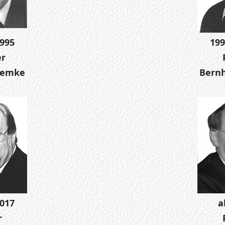
1995
199
er
Gemke
Bernh
2017
a
r