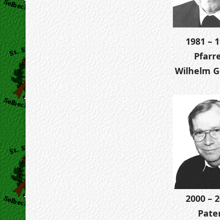
1981 – 
Pfarr
Wilhelm 
2000 – 
Pate