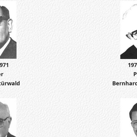
1971
197
er
P
türwald
Bernhard