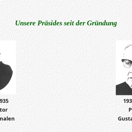
Unsere Präsides seit der Gründung
1935
193
tor
P
malen
Gust