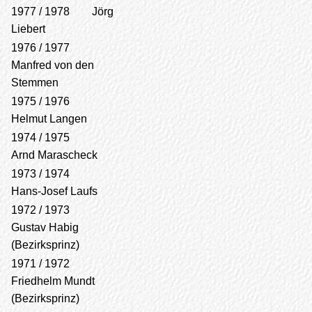
1977 / 1978 Jörg
Liebert
1976 / 1977
Manfred von den
Stemmen
1975 / 1976
Helmut Langen
1974 / 1975
Arnd Marascheck
1973 / 1974
Hans-Josef Laufs
1972 / 1973
Gustav Habig
(Bezirksprinz)
1971 / 1972
Friedhelm Mundt
(Bezirksprinz)